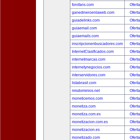
forofans.com
Oferta
ganedineroenlaweb.com
Oferta
guiadelinks.com
Oferta
guiaemail.com
Oferta
guiaemails.com
Oferta
inscripcionenbuscadores.com
Oferta
InternetClasificados.com
Oferta
internetmarcas.com
Oferta
internetynegocios.com
Oferta
interservidores.com
Oferta
listabrasil.com
Oferta
misdominios.net
Oferta
moneticemos.com
Oferta
monetiza.com
Oferta
monetiza.com.es
Oferta
monetizacion.com.es
Oferta
monetizacion.es
Oferta
monetizado.com
Oferta