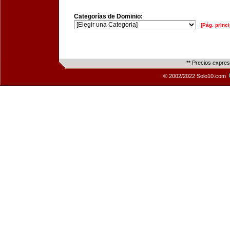
Categorías de Dominio:
[Pág. princi
** Precios expre
© 2002/2022 Solo10.com