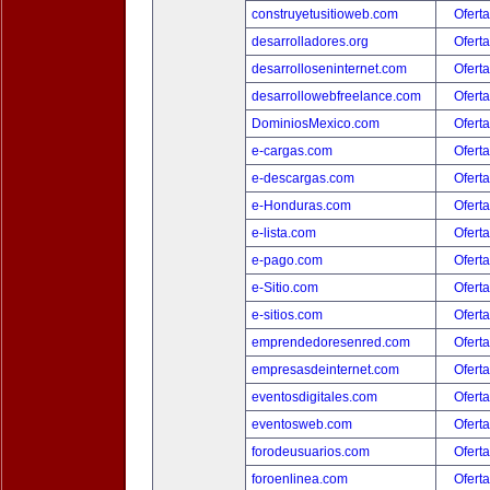
construyetusitioweb.com
Oferta
desarrolladores.org
Oferta
desarrolloseninternet.com
Oferta
desarrollowebfreelance.com
Oferta
DominiosMexico.com
Oferta
e-cargas.com
Oferta
e-descargas.com
Oferta
e-Honduras.com
Oferta
e-lista.com
Oferta
e-pago.com
Oferta
e-Sitio.com
Oferta
e-sitios.com
Oferta
emprendedoresenred.com
Oferta
empresasdeinternet.com
Oferta
eventosdigitales.com
Oferta
eventosweb.com
Oferta
forodeusuarios.com
Oferta
foroenlinea.com
Oferta