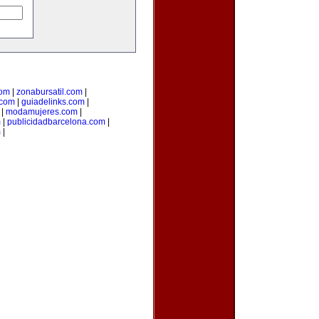
com
|
zonabursatil.com
|
.com
|
guiadelinks.com
|
|
modamujeres.com
|
m
|
publicidadbarcelona.com
|
m
|