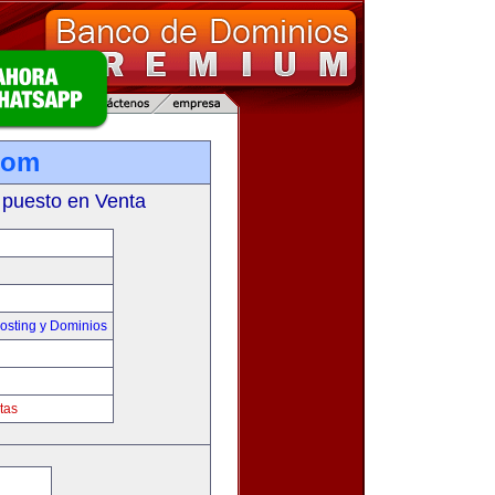
com
 puesto en Venta
sting y Dominios
tas