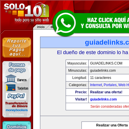
guiadelinks.
El dueño de este dominio lo ha
Mayusculas:
GUIADELINKS.COM
Minusculas:
guiadelinks.com
Longitud:
11 caracteres
Categorias:
Internet
,
Portales
,
Web Ho
Precio:
Realizar una oferta!
Visitar!
guiadelinks.com
Serán consideradas ofer
Realizar una Oferta