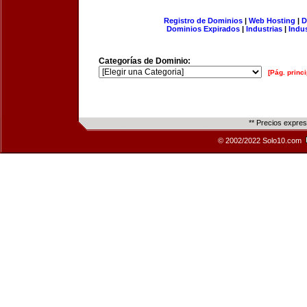
Registro de Dominios
|
Web Hosting
|
D
Dominios Expirados
|
Industrias
|
Indu
Categorías de Dominio:
[Pág. princi
** Precios expre
© 2002/2022 Solo10.com