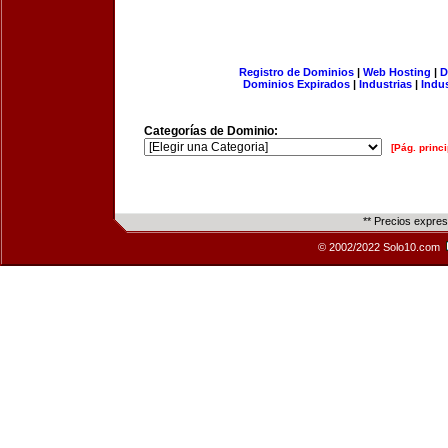
Registro de Dominios
|
Web Hosting
|
D
Dominios Expirados
|
Industrias
|
Indu
Categorías de Dominio:
[Pág. princi
** Precios expre
© 2002/2022 Solo10.com