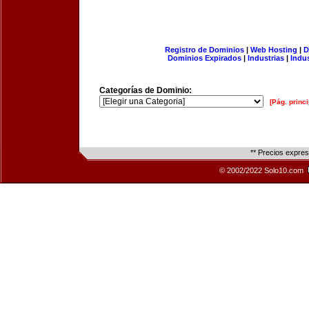
Registro de Dominios
|
Web Hosting
|
D
Dominios Expirados
|
Industrias
|
Indu
Categorías de Dominio:
[Pág. princi
** Precios expre
© 2002/2022 Solo10.com