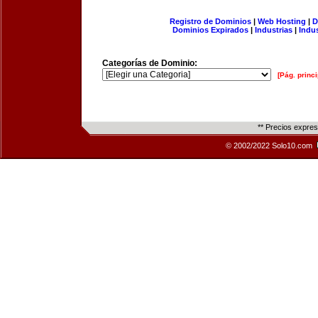
Registro de Dominios
|
Web Hosting
|
D
Dominios Expirados
|
Industrias
|
Indu
Categorías de Dominio:
[Pág. princi
** Precios expre
© 2002/2022 Solo10.com