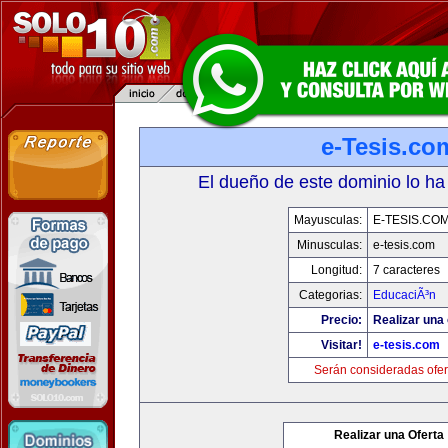
e-Tesis.co
El dueño de este dominio lo ha
Mayusculas:
E-TESIS.CO
Minusculas:
e-tesis.com
Longitud:
7 caracteres
Categorias:
EducaciÃ³n
Precio:
Realizar una 
Visitar!
e-tesis.com
Serán consideradas ofer
Realizar una Oferta