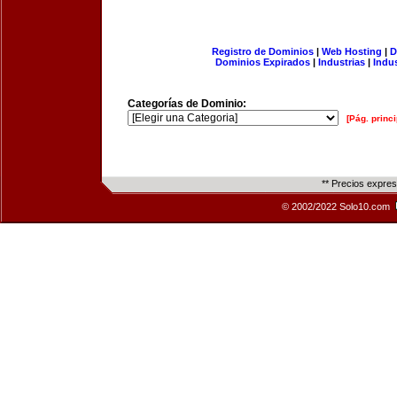
Registro de Dominios
|
Web Hosting
|
D
Dominios Expirados
|
Industrias
|
Indu
Categorías de Dominio:
[Pág. princi
** Precios expre
© 2002/2022 Solo10.com