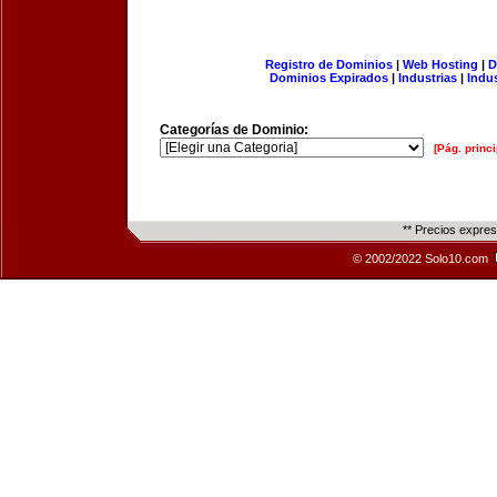
Registro de Dominios
|
Web Hosting
|
D
Dominios Expirados
|
Industrias
|
Indu
Categorías de Dominio:
[Pág. princi
** Precios expre
© 2002/2022 Solo10.com