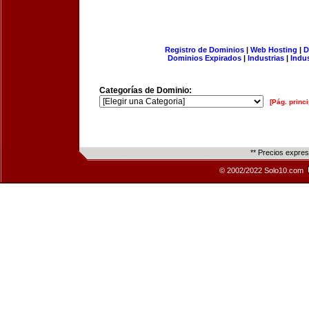
Registro de Dominios
|
Web Hosting
|
D
Dominios Expirados
|
Industrias
|
Indu
Categorías de Dominio:
[Pág. princi
** Precios expre
© 2002/2022 Solo10.com