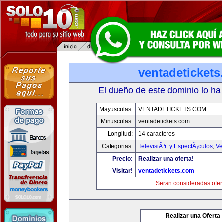
ventadeticket
El dueño de este dominio lo ha
Mayusculas:
VENTADETICKETS.COM
Minusculas:
ventadetickets.com
Longitud:
14 caracteres
Categorias:
TelevisiÃ³n y EspectÃ¡culos
,
Ve
Precio:
Realizar una oferta!
Visitar!
ventadetickets.com
Serán consideradas ofer
Realizar una Oferta