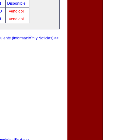
r!
Disponible
00
Vendido!
r!
Vendido!
uiente (InformaciÃ³n y Noticias) >>
ominios En Venta