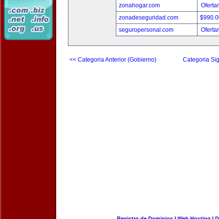
zonahogar.com
Oferta
zonadeseguridad.com
$990.
seguropersonal.com
Oferta
<< Categoria Anterior (Gobierno)
Categoria Sig
Registro de Dominios
|
Web Hosting
|
D