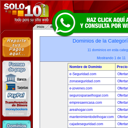
Dominios de la Categorí
11 dominios en esta categ
Mostrando 1 de 11
Nombre de Dominio
Precio
e-Seguridad.com
Oferta
zonaseguridad.com
Oferta
e-jovenes.com
Oferta
segurosparaelhogar.com
Oferta
empresaencasa.com
Oferta
areahogar.com
Oferta
mantenimientodelhogar.com
Oferta
cajadeseguridad.com
Oferta