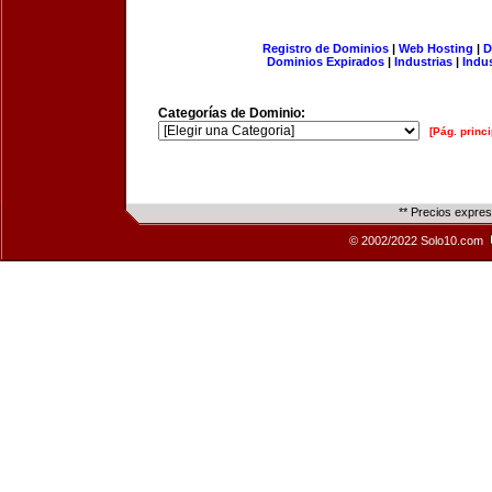
Registro de Dominios
|
Web Hosting
|
D
Dominios Expirados
|
Industrias
|
Indu
Categorías de Dominio:
[Pág. princi
** Precios expre
© 2002/2022 Solo10.com